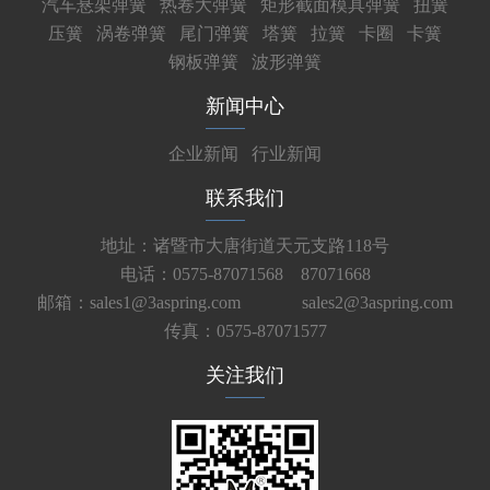
汽车悬架弹簧
热卷大弹簧
矩形截面模具弹簧
扭簧
压簧
涡卷弹簧
尾门弹簧
塔簧
拉簧
卡圈
卡簧
钢板弹簧
波形弹簧
新闻中心
企业新闻
行业新闻
联系我们
地址：诸暨市大唐街道天元支路118号
电话：0575-87071568 87071668
邮箱：sales1@3aspring.com
sales2@3aspring.com
传真：0575-87071577
关注我们