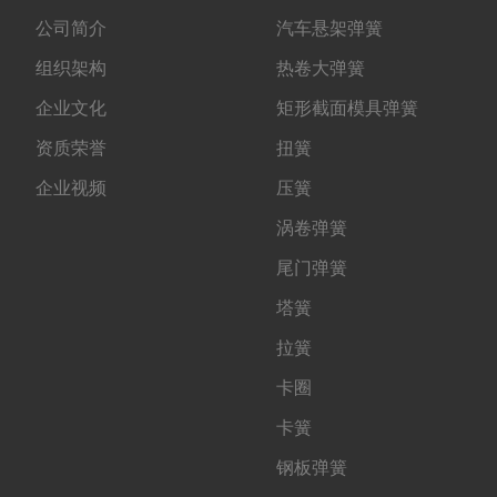
公司简介
汽车悬架弹簧
组织架构
热卷大弹簧
企业文化
矩形截面模具弹簧
资质荣誉
扭簧
企业视频
压簧
涡卷弹簧
尾门弹簧
塔簧
拉簧
卡圈
卡簧
钢板弹簧