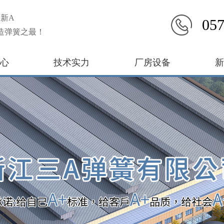
新A
057
造弹簧之最！
心
技术实力
厂房设备