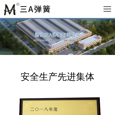
安全生产先进集体