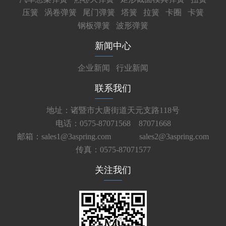
压簧
涡卷弹簧
尾门弹簧
塔簧
拉簧
卡圈
卡簧
钢板弹簧
波形弹簧
新闻中心
企业新闻
行业新闻
联系我们
地址：诸暨市大唐街道天元支路118号
电话：0575-87071568 87071668
邮箱：sales1@3aspring.com
sales2@3aspring.com
传真：0575-87071577
关注我们