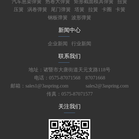
汽车悬架弹簧
热卷大弹簧
矩形截面模具弹簧
扭簧
压簧
涡卷弹簧
尾门弹簧
塔簧
拉簧
卡圈
卡簧
钢板弹簧
波形弹簧
新闻中心
企业新闻
行业新闻
联系我们
地址：诸暨市大唐街道天元支路118号
电话：0575-87071568 87071668
邮箱：sales1@3aspring.com
sales2@3aspring.com
传真：0575-87071577
关注我们