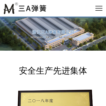
安全生产先进集体