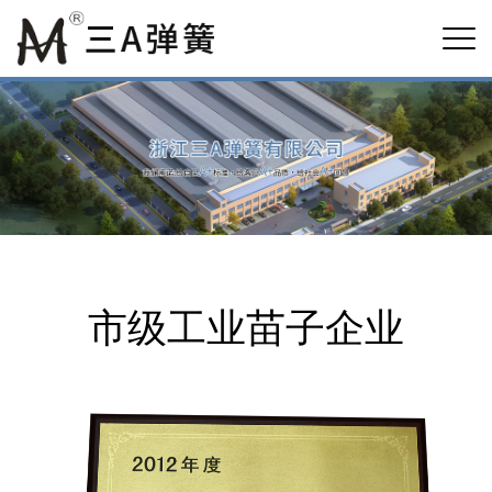
市级工业苗子企业