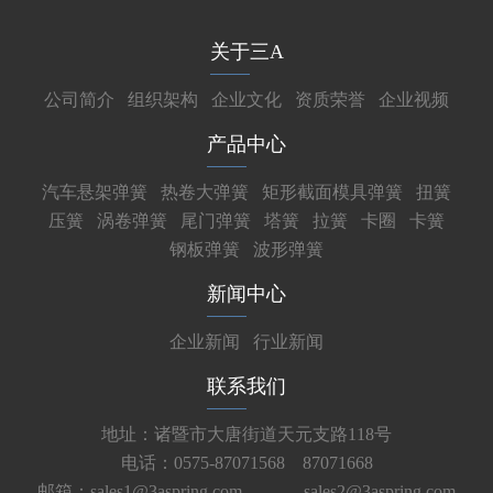
关于三A
公司简介
组织架构
企业文化
资质荣誉
企业视频
产品中心
汽车悬架弹簧
热卷大弹簧
矩形截面模具弹簧
扭簧
压簧
涡卷弹簧
尾门弹簧
塔簧
拉簧
卡圈
卡簧
钢板弹簧
波形弹簧
新闻中心
企业新闻
行业新闻
联系我们
地址：诸暨市大唐街道天元支路118号
电话：0575-87071568 87071668
邮箱：sales1@3aspring.com
sales2@3aspring.com