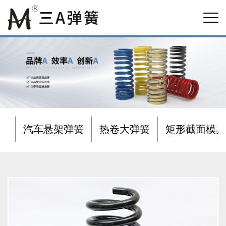
汽车悬架弹簧
热卷大弹簧
矩形截面模具