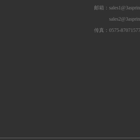
邮箱：sales1@3asprin
sales2@3aspri
传真：0575-8707157