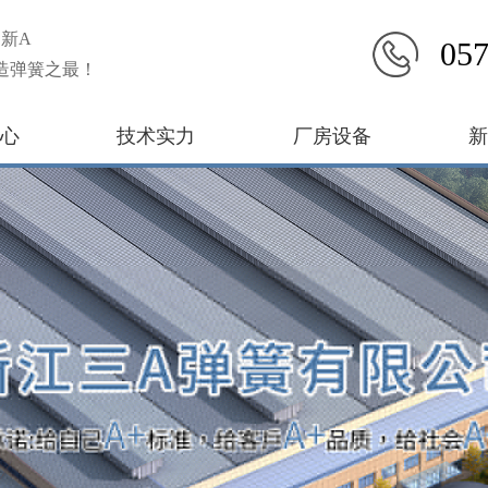
新A
057
造弹簧之最！
心
技术实力
厂房设备