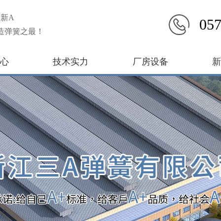
新A
057
造弹簧之最！
心
技术实力
厂房设备