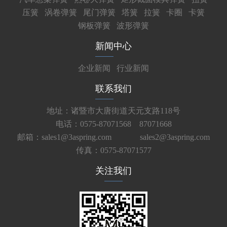
压簧
涡卷弹簧
尾门弹簧
塔簧
拉簧
卡圈
卡簧
钢板弹簧
波形弹簧
新闻中心
企业新闻
行业新闻
联系我们
地址：诸暨市大唐街道天元支路118号
电话：0575-87071568 87071668
邮箱：sales1@3aspring.com
sales2@3aspring.com
传真：0575-87071577
关注我们