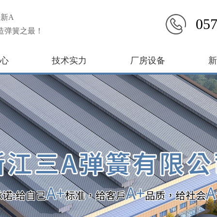
新A
057
造弹簧之最！
心
技术实力
厂房设备