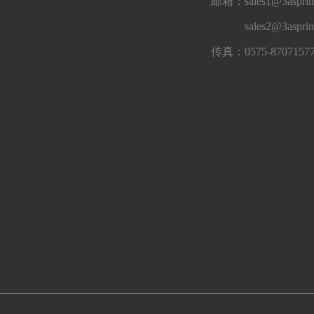
邮箱：sales1@3asprin
sales2@3aspri
传真：0575-8707157