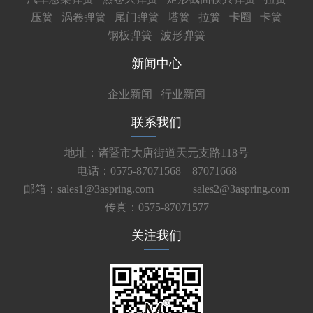
压簧
涡卷弹簧
尾门弹簧
塔簧
拉簧
卡圈
卡簧
钢板弹簧
波形弹簧
新闻中心
企业新闻
行业新闻
联系我们
地址：诸暨市大唐街道天元支路118号
电话：0575-87071568 87071668
邮箱：sales1@3aspring.com
sales2@3aspring.com
传真：0575-87071577
关注我们