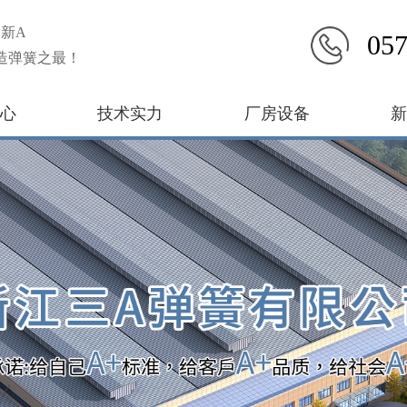
新A
057
造弹簧之最！
心
技术实力
厂房设备