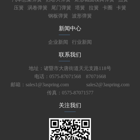
压簧
涡卷弹簧
尾门弹簧
塔簧
拉簧
卡圈
卡簧
钢板弹簧
波形弹簧
新闻中心
企业新闻
行业新闻
联系我们
地址：诸暨市大唐街道天元支路118号
电话：0575-87071568 87071668
邮箱：sales1@3aspring.com
sales2@3aspring.com
传真：0575-87071577
关注我们