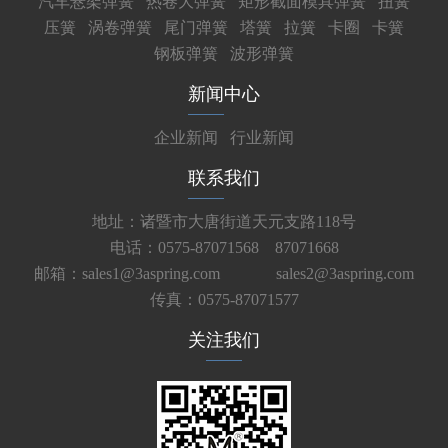
汽车悬架弹簧
热卷大弹簧
矩形截面模具弹簧
扭簧
压簧
涡卷弹簧
尾门弹簧
塔簧
拉簧
卡圈
卡簧
钢板弹簧
波形弹簧
新闻中心
企业新闻
行业新闻
联系我们
地址：诸暨市大唐街道天元支路118号
电话：0575-87071568 87071668
邮箱：sales1@3aspring.com
sales2@3aspring.com
传真：0575-87071577
关注我们