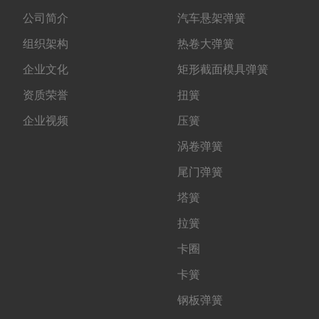
公司简介
汽车悬架弹簧
组织架构
热卷大弹簧
企业文化
矩形截面模具弹簧
资质荣誉
扭簧
企业视频
压簧
涡卷弹簧
尾门弹簧
塔簧
拉簧
卡圈
卡簧
钢板弹簧