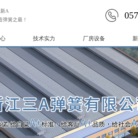
新A
057
造弹簧之最！
心
技术实力
厂房设备