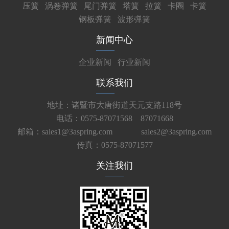
压簧
涡卷弹簧
尾门弹簧
塔簧
拉簧
卡圈
卡簧
钢板弹簧
波形弹簧
新闻中心
企业新闻
行业新闻
联系我们
地址：诸暨市大唐街道天元支路118号
电话：0575-87071568 87071668
邮箱：sales1@3aspring.com
sales2@3aspring.com
传真：0575-87071577
关注我们