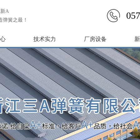
新A
057
造弹簧之最！
心
技术实力
厂房设备