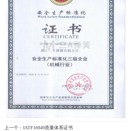
上一个：
IATF16949质量体系证书