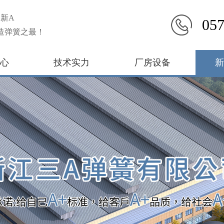
新A
057
造弹簧之最！
心
技术实力
厂房设备