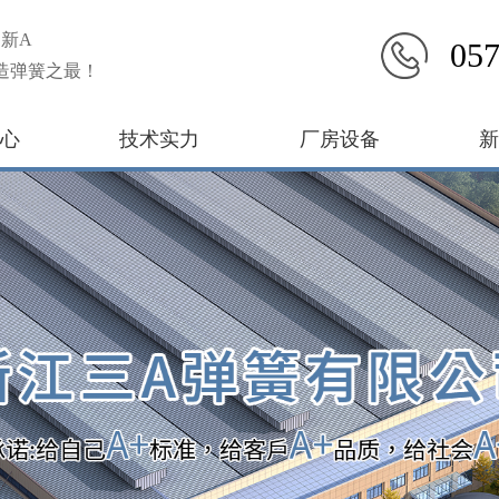
新A
057
造弹簧之最！
心
技术实力
厂房设备