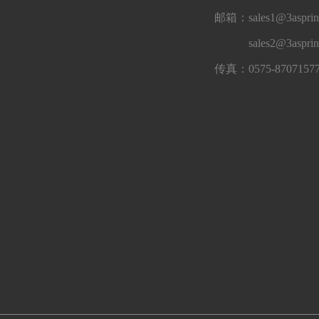
邮箱：sales1@3asprin
sales2@3aspri
传真：0575-8707157