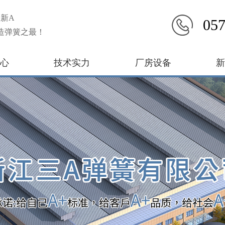
新A
057
造弹簧之最！
心
技术实力
厂房设备