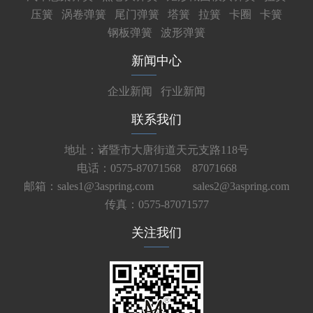
压簧
涡卷弹簧
尾门弹簧
塔簧
拉簧
卡圈
卡簧
钢板弹簧
波形弹簧
新闻中心
企业新闻
行业新闻
联系我们
地址：诸暨市大唐街道天元支路118号
电话：0575-87071568 87071668
邮箱：sales1@3aspring.com
sales2@3aspring.com
传真：0575-87071577
关注我们