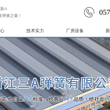
新A
057
造弹簧之最！
心
技术实力
厂房设备