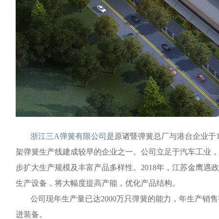
浙江三A弹簧有限公司
是原诸暨弹簧总厂与港台企业于1
架弹簧生产线建成较早的企业之一。公司立足于汽车工业，经
步扩大生产规模及丰富产品多样性。2018年，江苏金鹰遇
生产设备，将大幅度提高产能，优化产品结构。
公司现年生产量已达2000万只弹簧的能力，年生产销售
进装备。