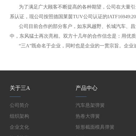
为了满足广大顾客不断提高的各种期望，公司在大量引进以上
系认证，现公司按照德国莱茵TUV公司认证的IATF16949:2
公司目前合作的部分客户，如东风越野、长城汽车、昌河
中，东风猛士再次亮相。双方十几年的合作信念是：用优质
“三A”既命名于企业，同时也是企业的一贯宗旨。企
关于三A
产品中心
公司简介
汽车悬架弹簧
组织架构
热卷大弹簧
企业文化
矩形截面模具弹簧