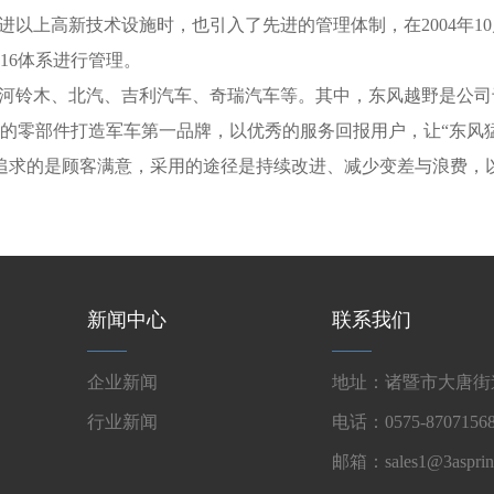
高新技术设施时，也引入了先进的管理体制，在2004年10月通过了德
016体系进行管理。
铃木、北汽、吉利汽车、奇瑞汽车等。其中，东风越野是公司于20
的零部件打造军车第一品牌，以优秀的服务回报用户，让“东风
业追求的是顾客满意，采用的途径是持续改进、减少变差与浪费，
新闻中心
联系我们
企业新闻
地址：诸暨市大唐街道
行业新闻
电话：0575-87071568
邮箱：sales1@3asprin