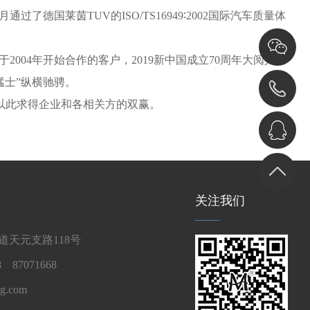
国莱茵TUV的ISO/TS16949∶2002国际汽车质量体
04年开始合作的客户，2019新中国成立70周年大阅兵
猛士”纵横驰骋。
以此求得企业和各相关方的双赢。
关注我们
天元支路118号
 87071668
g.com