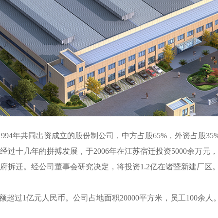
994年共同出资成立的股份制公司，中方占股65%，外资占股3
过十几年的拼搏发展，于2006年在江苏宿迁投资5000余万
政府拆迁。经公司董事会研究决定，将投资1.2亿在诸暨新建厂区
额超过1亿元人民币。公司占地面积20000平方米，员工100