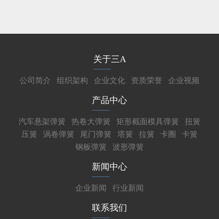
关于三A
公司简介
组织架构
企业文化
资质荣誉
企业视频
产品中心
汽车悬架弹簧
热卷大弹簧
矩形截面模具弹簧
扭簧
压簧
涡卷弹簧
尾门弹簧
塔簧
拉簧
卡圈
卡簧
钢板弹簧
波形弹簧
新闻中心
企业新闻
行业新闻
联系我们