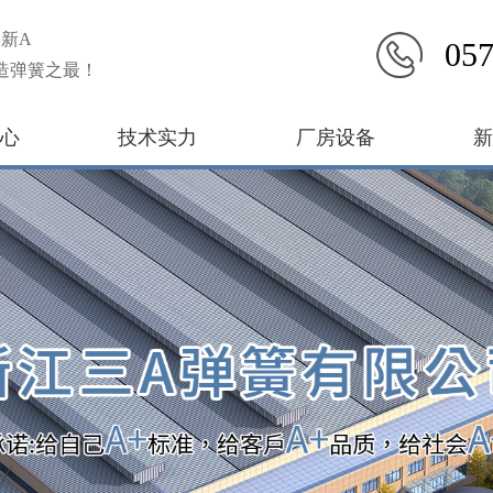
新A
057
造弹簧之最！
心
技术实力
厂房设备