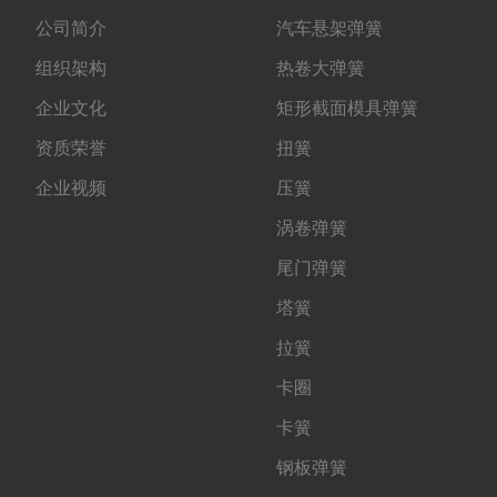
公司简介
汽车悬架弹簧
组织架构
热卷大弹簧
企业文化
矩形截面模具弹簧
资质荣誉
扭簧
企业视频
压簧
涡卷弹簧
尾门弹簧
塔簧
拉簧
卡圈
卡簧
钢板弹簧