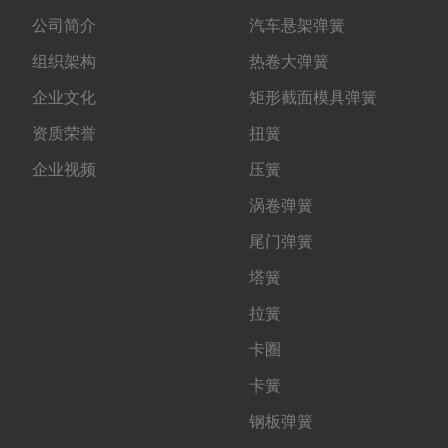
公司简介
汽车悬架弹簧
组织架构
热卷大弹簧
企业文化
矩形截面模具弹簧
资质荣誉
扭簧
企业视频
压簧
涡卷弹簧
尾门弹簧
塔簧
拉簧
卡圈
卡簧
钢板弹簧