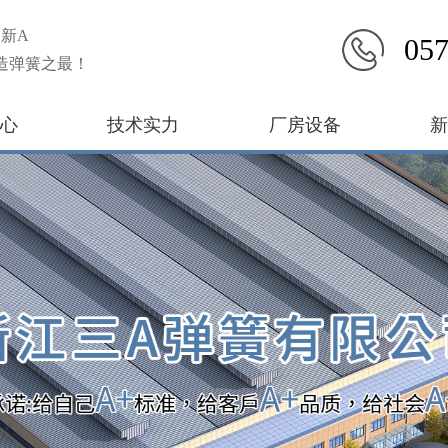
新A
057
造弹簧之最！
心
技术实力
厂房设备