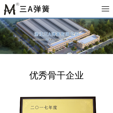
优秀骨干企业