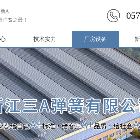
新A
057
造弹簧之最！
心
技术实力
厂房设备