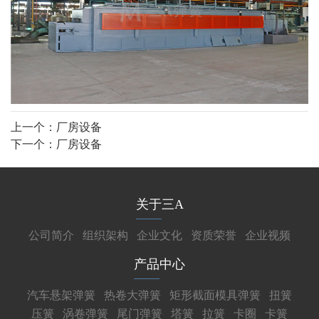
上一个：
厂房设备
下一个：
厂房设备
关于三A
公司简介
组织架构
企业文化
资质荣誉
企业视频
产品中心
汽车悬架弹簧
热卷大弹簧
矩形截面模具弹簧
扭簧
压簧
涡卷弹簧
尾门弹簧
塔簧
拉簧
卡圈
卡簧