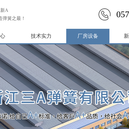
新A
057
造弹簧之最！
心
技术实力
厂房设备