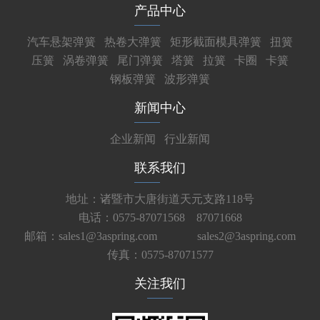
产品中心
汽车悬架弹簧
热卷大弹簧
矩形截面模具弹簧
扭簧
压簧
涡卷弹簧
尾门弹簧
塔簧
拉簧
卡圈
卡簧
钢板弹簧
波形弹簧
新闻中心
企业新闻
行业新闻
联系我们
地址：诸暨市大唐街道天元支路118号
电话：0575-87071568 87071668
邮箱：sales1@3aspring.com
sales2@3aspring.com
传真：0575-87071577
关注我们