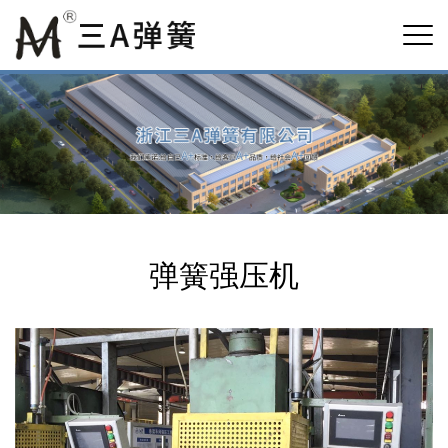
弹簧强压机