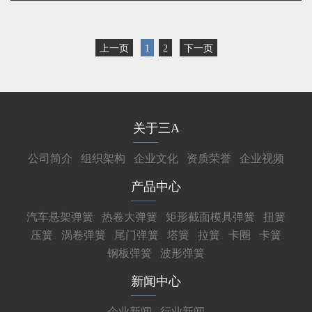
上一页
1
2
下一页
关于三A
公司简介
组织架构
企业文化
资质荣誉
企业视频
产品中心
汽车悬架弹簧
热卷大弹簧
矩形截面模具弹簧
扭簧
压簧
涡卷弹簧
尾门弹簧
塔簧
拉簧
卡圈
卡簧
钢板弹簧
波形弹簧
新闻中心
企业新闻
行业新闻