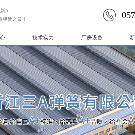
新A
057
造弹簧之最！
心
技术实力
厂房设备