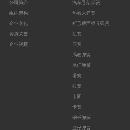
公司简介
汽车悬架弹簧
组织架构
热卷大弹簧
企业文化
矩形截面模具弹簧
资质荣誉
扭簧
企业视频
压簧
涡卷弹簧
尾门弹簧
塔簧
拉簧
卡圈
卡簧
钢板弹簧
波形弹簧