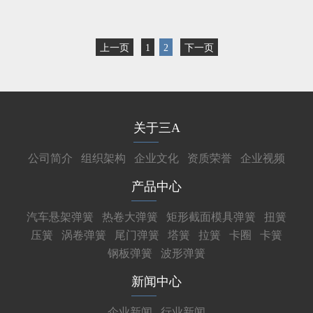
上一页
1
2
下一页
关于三A
公司简介
组织架构
企业文化
资质荣誉
企业视频
产品中心
汽车悬架弹簧
热卷大弹簧
矩形截面模具弹簧
扭簧
压簧
涡卷弹簧
尾门弹簧
塔簧
拉簧
卡圈
卡簧
钢板弹簧
波形弹簧
新闻中心
企业新闻
行业新闻