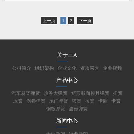
上一页
1
2
下一页
关于三A
公司简介
组织架构
企业文化
资质荣誉
企业视频
产品中心
汽车悬架弹簧
热卷大弹簧
矩形截面模具弹簧
扭簧
压簧
涡卷弹簧
尾门弹簧
塔簧
拉簧
卡圈
卡簧
钢板弹簧
波形弹簧
新闻中心
企业新闻
行业新闻