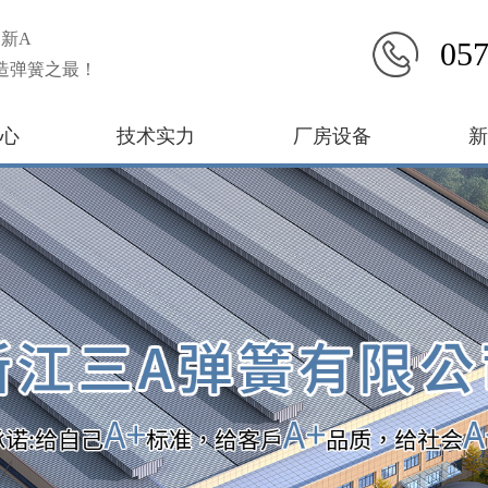
新A
057
造弹簧之最！
心
技术实力
厂房设备