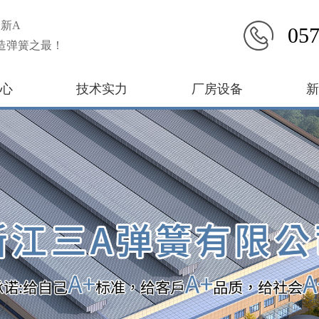
新A
057
造弹簧之最！
心
技术实力
厂房设备