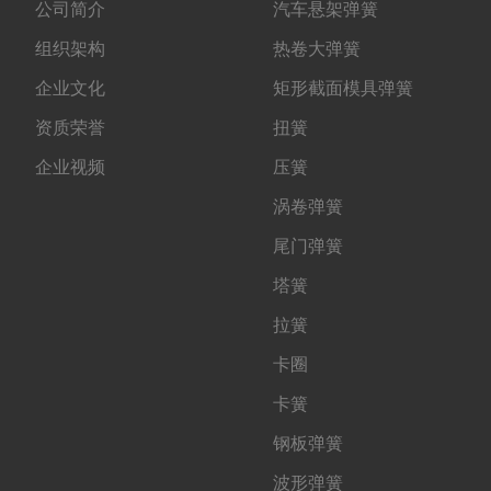
公司简介
汽车悬架弹簧
组织架构
热卷大弹簧
企业文化
矩形截面模具弹簧
资质荣誉
扭簧
企业视频
压簧
涡卷弹簧
尾门弹簧
塔簧
拉簧
卡圈
卡簧
钢板弹簧
波形弹簧