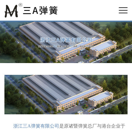
浙江三A弹簧有限公司
是原诸暨弹簧总厂与港台企业于