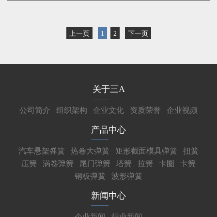
上一页
1
2
下一页
关于三A
公司简介
组织架构
企业文化
资质荣誉
企业视频
产品中心
汽车悬架弹簧
热卷大弹簧
矩形截面模具弹簧
扭簧
压簧
涡卷弹簧
尾门弹簧
塔簧
拉簧
卡圈
卡簧
钢板弹簧
波形弹簧
新闻中心
企业新闻
行业新闻