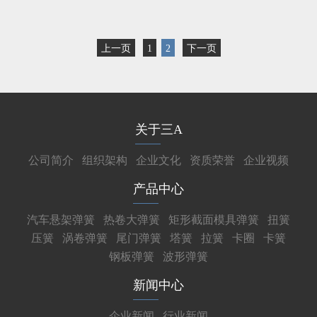
上一页
1
2
下一页
关于三A
公司简介
组织架构
企业文化
资质荣誉
企业视频
产品中心
汽车悬架弹簧
热卷大弹簧
矩形截面模具弹簧
扭簧
压簧
涡卷弹簧
尾门弹簧
塔簧
拉簧
卡圈
卡簧
钢板弹簧
波形弹簧
新闻中心
企业新闻
行业新闻