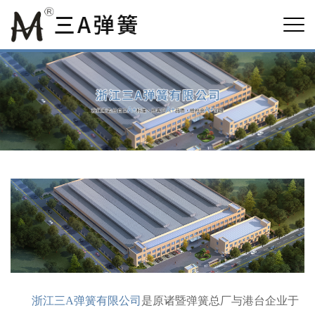
浙江三A弹簧有限公司
是原诸暨弹簧总厂与港台企业于