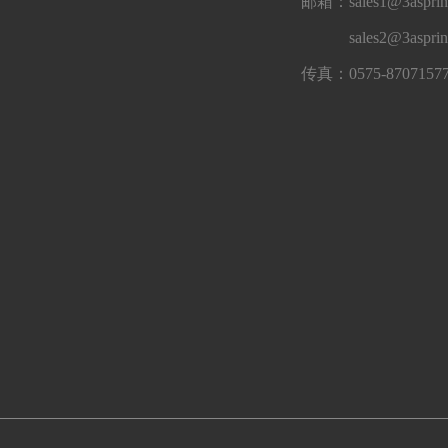
邮箱：sales1@3asprin
sales2@3aspri
传真：0575-8707157