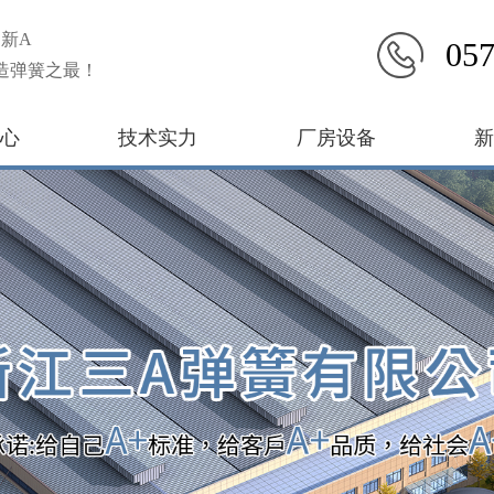
新A
057
造弹簧之最！
心
技术实力
厂房设备