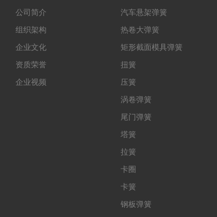
公司简介
汽车悬架弹簧
组织架构
热卷大弹簧
企业文化
矩形截面模具弹簧
资质荣誉
扭簧
企业视频
压簧
涡卷弹簧
尾门弹簧
塔簧
拉簧
卡圈
卡簧
钢板弹簧