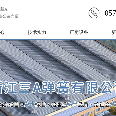
新A
057
造弹簧之最！
心
技术实力
厂房设备