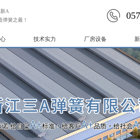
新A
057
造弹簧之最！
心
技术实力
厂房设备