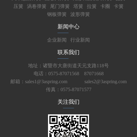
压簧
涡卷弹簧
尾门弹簧
塔簧
拉簧
卡圈
卡簧
钢板弹簧
波形弹簧
新闻中心
企业新闻
行业新闻
联系我们
地址：诸暨市大唐街道天元支路118号
电话：0575-87071568 87071668
邮箱：sales1@3aspring.com
sales2@3aspring.com
传真：0575-87071577
关注我们