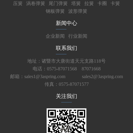
压簧
涡卷弹簧
尾门弹簧
塔簧
拉簧
卡圈
卡簧
钢板弹簧
波形弹簧
新闻中心
企业新闻
行业新闻
联系我们
地址：诸暨市大唐街道天元支路118号
电话：0575-87071568 87071668
邮箱：sales1@3aspring.com
sales2@3aspring.com
传真：0575-87071577
关注我们