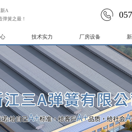
新A
057
造弹簧之最！
心
技术实力
厂房设备