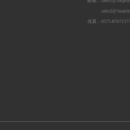
邮箱：sales1@3asprin
sales2@3aspri
传真：0575-8707157