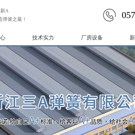
新A
057
造弹簧之最！
心
技术实力
厂房设备